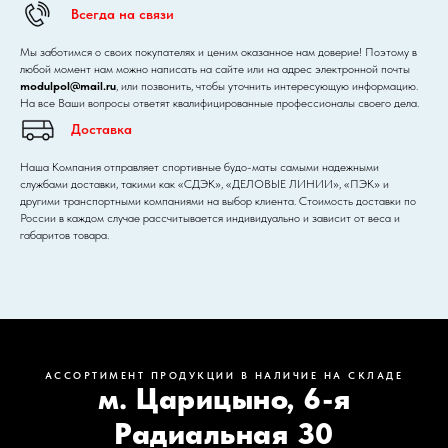
Всегда на связи
Мы заботимся о своих покупателях и ценим оказанное нам доверие! Поэтому в
любой момент нам можно написать на сайте или на адрес электронной почты
modulpol@mail.ru
, или позвонить, чтобы уточнить интересующую информацию.
На все Ваши вопросы ответят квалифицированные профессионалы своего дела.
Доставка
Наша Компания отправляет спортивные будо-маты самыми надежными
службами доставки, такими как «СДЭК», «ДЕЛОВЫЕ ЛИНИИ», «ПЭК» и
другими транспортными компаниями на выбор клиента. Стоимость доставки по
России в каждом случае рассчитывается индивидуально и зависит от веса и
габаритов товара.
АССОРТИМЕНТ ПРОДУКЦИИ В НАЛИЧИЕ НА СКЛАДЕ
м. Царицыно, 6-я
Радиальная 30