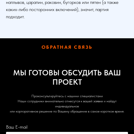
наплывов, царапин, раковин, бугорков или пятен (а также
каких-либо посторонних включений), значит, партия
подходит.
ОБРАТНАЯ СВЯЗЬ
МЫ ГОТОВЫ ОБСУДИТЬ ВАШ
ПРОЕКТ
Проконсультируйтесь с нашими специалистами
Наши сотрудники внимательно отнесутся к вашей заявке и найдут
индивидуальное
или корпоративное решение по Вашему обращение в самое короткое время.
Ваш E-mail