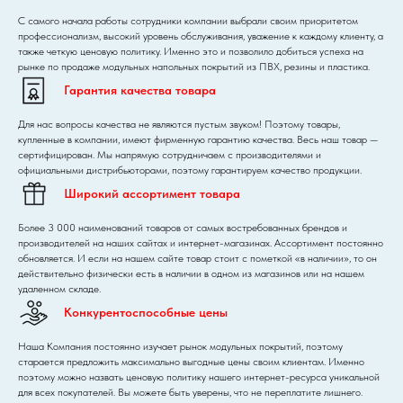
С самого начала работы сотрудники компании выбрали своим приоритетом
профессионализм, высокий уровень обслуживания, уважение к каждому клиенту, а
также четкую ценовую политику. Именно это и позволило добиться успеха на
рынке по продаже модульных напольных покрытий из ПВХ, резины и пластика.
Гарантия качества товара
Для нас вопросы качества не являются пустым звуком! Поэтому товары,
купленные в компании, имеют фирменную гарантию качества. Весь наш товар —
сертифицирован. Мы напрямую сотрудничаем с производителями и
официальными дистрибьюторами, поэтому гарантируем качество продукции.
Широкий ассортимент товара
Более 3 000 наименований товаров от самых востребованных брендов и
производителей на наших сайтах и интернет-магазинах. Ассортимент постоянно
обновляется. И если на нашем сайте товар стоит с пометкой «в наличии», то он
действительно физически есть в наличии в одном из магазинов или на нашем
удаленном складе.
Конкурентоспособные цены
Наша Компания постоянно изучает рынок модульных покрытий, поэтому
старается предложить максимально выгодные цены своим клиентам. Именно
поэтому можно назвать ценовую политику нашего интернет-ресурса уникальной
для всех покупателей. Вы можете быть уверены, что не переплатите лишнего.